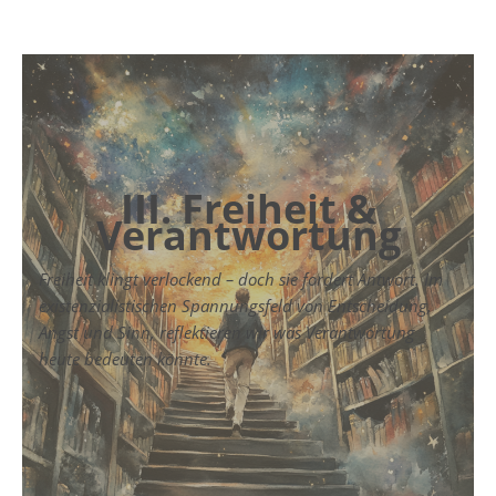
III. Freiheit &
Verantwortung
Freiheit klingt verlockend – doch sie fordert Antwort. Im
existenzialistischen Spannungsfeld von Entscheidung,
Angst und Sinn, reflektieren wir was Verantwortung
heute bedeuten könnte.