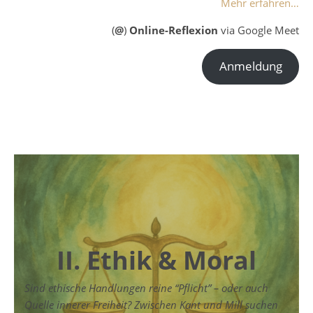
Mehr erfahren…
(
@
)
Online-Reflexion
via Google Meet
Anmeldung
II. Ethik & Moral
Sind ethische Handlungen reine “Pflicht” – oder auch
Quelle innerer Freiheit? Zwischen Kant und Mill suchen