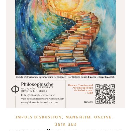
,
,
,
IMPULS DISKUSSION
MANNHEIM
ONLINE
ÜBER UNS